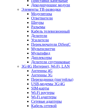
Приставки кабельные
Декодирующие модули
Элементы ТВ-разводки
Модуляторы
Ответвители
Шнуры
Разъемы
Кабель телевизионный
Делители
Усилители
Переключатели DiSeqC
Мультисвитчи
Мультифид
Диплексеры
Делители спутниковые
3G/4G Интернет, Wi-Fi, LAN
Антенны 4G
Антенны 3G
Переходники (пигтейлы)
USB-модемы 3G/4G
SIM-карты
Wi-Fi роутеры
Wi-Fi адаптеры
Сетевые адаптеры
Кабель сетевой