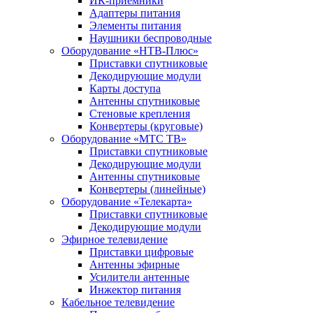
ИК-приемники
Адаптеры питания
Элементы питания
Наушники беспроводные
Оборудование «НТВ-Плюс»
Приставки спутниковые
Декодирующие модули
Карты доступа
Антенны спутниковые
Стеновые крепления
Конвертеры (круговые)
Оборудование «МТС ТВ»
Приставки спутниковые
Декодирующие модули
Антенны спутниковые
Конвертеры (линейные)
Оборудование «Телекарта»
Приставки спутниковые
Декодирующие модули
Эфирное телевидение
Приставки цифровые
Антенны эфирные
Усилители антенные
Инжектор питания
Кабельное телевидение