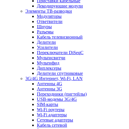
Приставки кабельные
Декодирующие модули
Элементы ТВ-разводки
Модуляторы
Ответвители
Шнуры
Разъемы
Кабель телевизионный
Делители
Усилители
Переключатели DiSeqC
Мультисвитчи
Мультифид
Диплексеры
Делители спутниковые
3G/4G Интернет, Wi-Fi, LAN
Антенны 4G
Антенны 3G
Переходники (пигтейлы)
USB-модемы 3G/4G
SIM-карты
Wi-Fi роутеры
Wi-Fi адаптеры
Сетевые адаптеры
Кабель сетевой