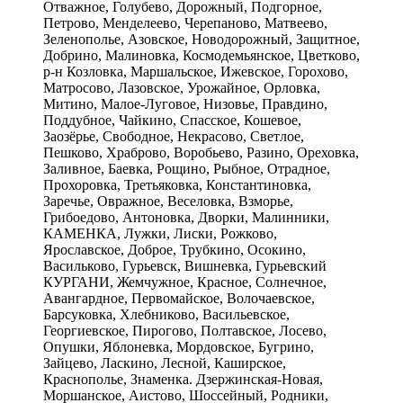
Отважное, Голубево, Дорожный, Подгорное,
Петрово, Менделеево, Черепаново, Матвеево,
Зеленополье, Азовское, Новодорожный, Защитное,
Добрино, Малиновка, Космодемьянское, Цветково,
р-н Козловка, Маршальское, Ижевское, Горохово,
Матросово, Лазовское, Урожайное, Орловка,
Митино, Малое-Луговое, Низовье, Правдино,
Поддубное, Чайкино, Спасское, Кошевое,
Заозёрье, Свободное, Некрасово, Светлое,
Пешково, Храброво, Воробьево, Разино, Ореховка,
Заливное, Баевка, Рощино, Рыбное, Отрадное,
Прохоровка, Третьяковка, Константиновка,
Заречье, Овражное, Веселовка, Взморье,
Грибоедово, Антоновка, Дворки, Малинники,
КАМЕНКА, Лужки, Лиски, Рожково,
Ярославское, Доброе, Трубкино, Осокино,
Васильково, Гурьевск, Вишневка, Гурьевский
КУРГАНИ, Жемчужное, Красное, Солнечное,
Авангардное, Первомайское, Волочаевское,
Барсуковка, Хлебниково, Васильевское,
Георгиевское, Пирогово, Полтавское, Лосево,
Опушки, Яблоневка, Мордовское, Бугрино,
Зайцево, Ласкино, Лесной, Каширское,
Краснополье, Знаменка. Дзержинская-Новая,
Моршанское, Аистово, Шоссейный, Родники,