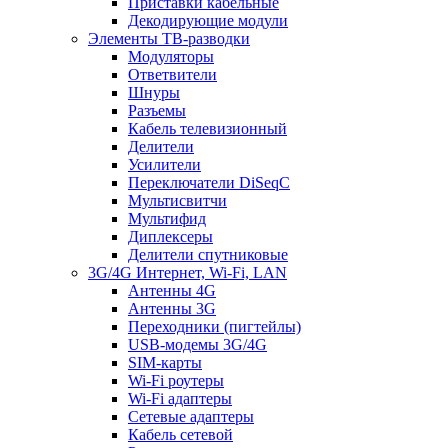
Приставки кабельные
Декодирующие модули
Элементы ТВ-разводки
Модуляторы
Ответвители
Шнуры
Разъемы
Кабель телевизионный
Делители
Усилители
Переключатели DiSeqC
Мультисвитчи
Мультифид
Диплексеры
Делители спутниковые
3G/4G Интернет, Wi-Fi, LAN
Антенны 4G
Антенны 3G
Переходники (пигтейлы)
USB-модемы 3G/4G
SIM-карты
Wi-Fi роутеры
Wi-Fi адаптеры
Сетевые адаптеры
Кабель сетевой