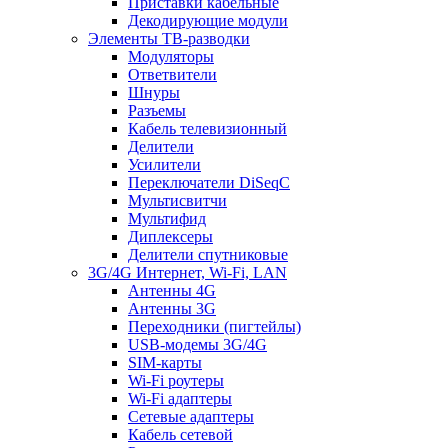
Приставки кабельные
Декодирующие модули
Элементы ТВ-разводки
Модуляторы
Ответвители
Шнуры
Разъемы
Кабель телевизионный
Делители
Усилители
Переключатели DiSeqC
Мультисвитчи
Мультифид
Диплексеры
Делители спутниковые
3G/4G Интернет, Wi-Fi, LAN
Антенны 4G
Антенны 3G
Переходники (пигтейлы)
USB-модемы 3G/4G
SIM-карты
Wi-Fi роутеры
Wi-Fi адаптеры
Сетевые адаптеры
Кабель сетевой