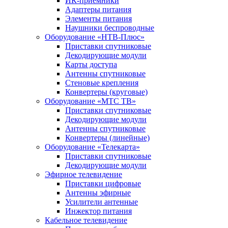
ИК-приемники
Адаптеры питания
Элементы питания
Наушники беспроводные
Оборудование «НТВ-Плюс»
Приставки спутниковые
Декодирующие модули
Карты доступа
Антенны спутниковые
Стеновые крепления
Конвертеры (круговые)
Оборудование «МТС ТВ»
Приставки спутниковые
Декодирующие модули
Антенны спутниковые
Конвертеры (линейные)
Оборудование «Телекарта»
Приставки спутниковые
Декодирующие модули
Эфирное телевидение
Приставки цифровые
Антенны эфирные
Усилители антенные
Инжектор питания
Кабельное телевидение