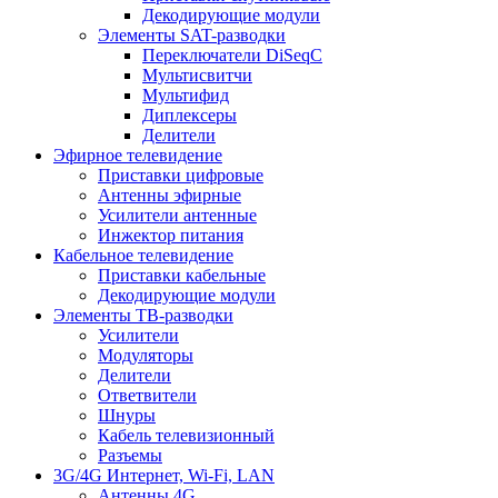
Декодирующие модули
Элементы SAT-разводки
Переключатели DiSeqC
Мультисвитчи
Мультифид
Диплексеры
Делители
Эфирное телевидение
Приставки цифровые
Антенны эфирные
Усилители антенные
Инжектор питания
Кабельное телевидение
Приставки кабельные
Декодирующие модули
Элементы ТВ-разводки
Усилители
Модуляторы
Делители
Ответвители
Шнуры
Кабель телевизионный
Разъемы
3G/4G Интернет, Wi-Fi, LAN
Антенны 4G