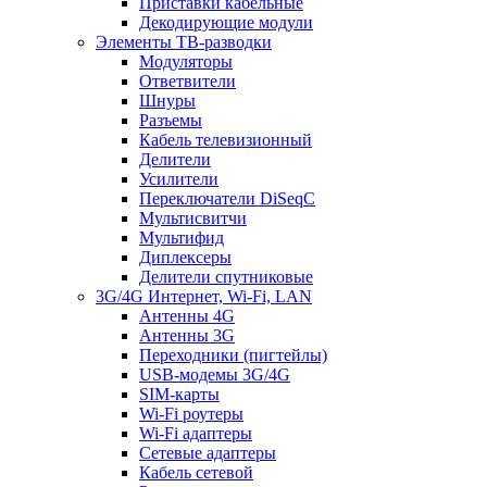
Приставки кабельные
Декодирующие модули
Элементы ТВ-разводки
Модуляторы
Ответвители
Шнуры
Разъемы
Кабель телевизионный
Делители
Усилители
Переключатели DiSeqC
Мультисвитчи
Мультифид
Диплексеры
Делители спутниковые
3G/4G Интернет, Wi-Fi, LAN
Антенны 4G
Антенны 3G
Переходники (пигтейлы)
USB-модемы 3G/4G
SIM-карты
Wi-Fi роутеры
Wi-Fi адаптеры
Сетевые адаптеры
Кабель сетевой