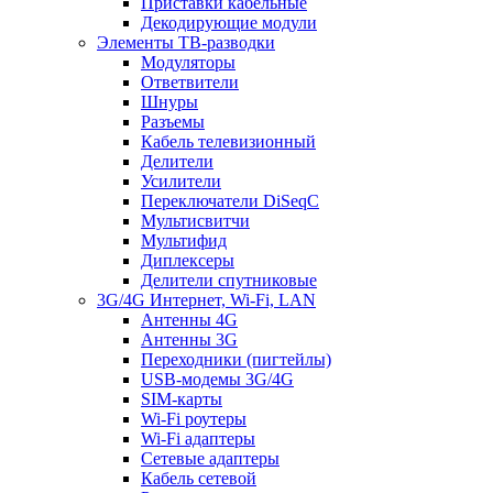
Приставки кабельные
Декодирующие модули
Элементы ТВ-разводки
Модуляторы
Ответвители
Шнуры
Разъемы
Кабель телевизионный
Делители
Усилители
Переключатели DiSeqC
Мультисвитчи
Мультифид
Диплексеры
Делители спутниковые
3G/4G Интернет, Wi-Fi, LAN
Антенны 4G
Антенны 3G
Переходники (пигтейлы)
USB-модемы 3G/4G
SIM-карты
Wi-Fi роутеры
Wi-Fi адаптеры
Сетевые адаптеры
Кабель сетевой